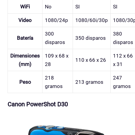
WiFi
No
SI
SI
Video
1080/24p
1080/60i/30p
1080/30
300
380
Batería
350 disparos
disparos
disparos
Dimensiones
109 x 68 x
112 x 66
110 x 66 x 26
(mm)
28
x 31
218
247
Peso
213 gramos
gramos
gramos
Canon PowerShot D30