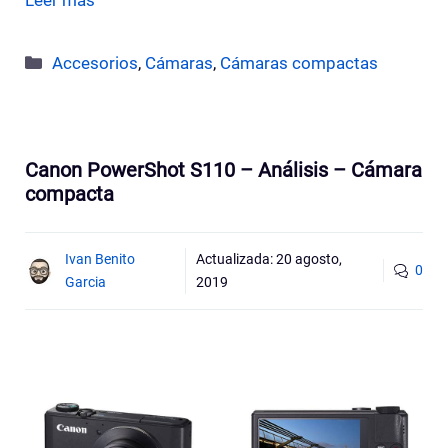
Leer más
Categorías
Accesorios
,
Cámaras
,
Cámaras compactas
Canon PowerShot S110 – Análisis – Cámara
compacta
Ivan Benito
Actualizada:
20 agosto,
0
Garcia
2019