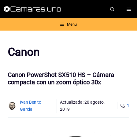
Saltar
ME
al
contenido
Menu
Canon
Canon PowerShot SX510 HS – Cámara
compacta con un zoom óptico 30x
Ivan Benito
Actualizada:
20 agosto,
1
Garcia
2019