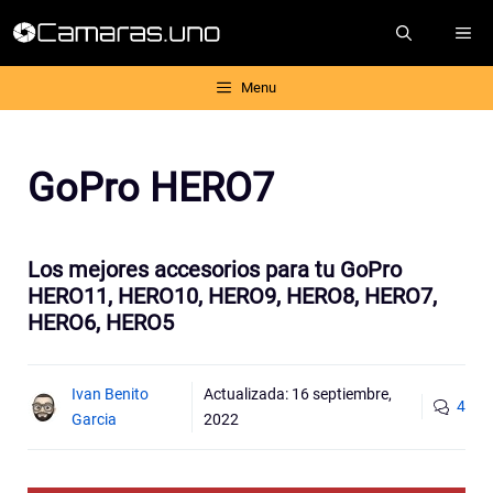
Saltar
ME
al
contenido
Menu
GoPro HERO7
Los mejores accesorios para tu GoPro
HERO11, HERO10, HERO9, HERO8, HERO7,
HERO6, HERO5
Ivan Benito
Actualizada:
16 septiembre,
4
Garcia
2022