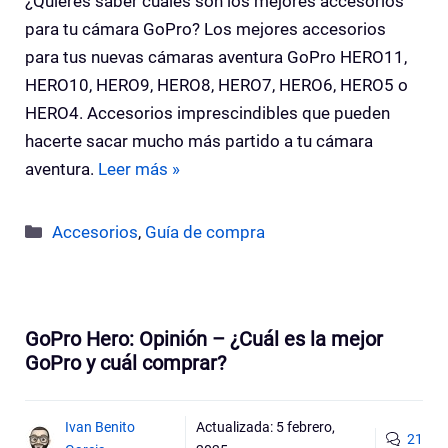
¿Quieres saber cuáles son los mejores accesorios
para tu cámara GoPro? Los mejores accesorios
para tus nuevas cámaras aventura GoPro HERO11,
HERO10, HERO9, HERO8, HERO7, HERO6, HERO5 o
HERO4. Accesorios imprescindibles que pueden
hacerte sacar mucho más partido a tu cámara
aventura.
Leer más »
Categorías
Accesorios
,
Guía de compra
GoPro Hero: Opinión – ¿Cuál es la mejor
GoPro y cuál comprar?
Ivan Benito
Actualizada:
5 febrero,
21