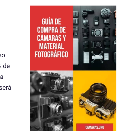
so
% de
a
 será