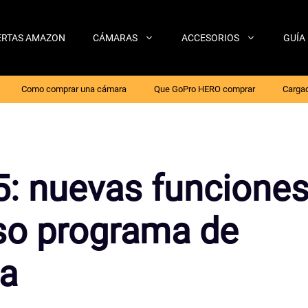
ERTAS AMAZON
CÁMARAS
ACCESORIOS
GUÍA
Como comprar una cámara
Que GoPro HERO comprar
Cargad
.5: nuevas funcione
so programa de
ca