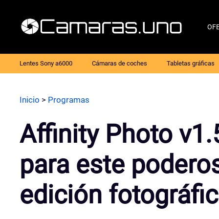
Saltar
al
OF
contenido
Lentes Sony a6000
Cámaras de coches
Tabletas gráficas
Inicio
>
Programas
Affinity Photo v1
para este podero
edición fotográfi