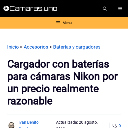
Saltar
ME
al
contenido
Menu
Inicio
>
Accesorios
>
Baterías y cargadores
Cargador con baterías
para cámaras Nikon por
un precio realmente
razonable
Ivan Benito
Actualizada:
20 agosto,
0