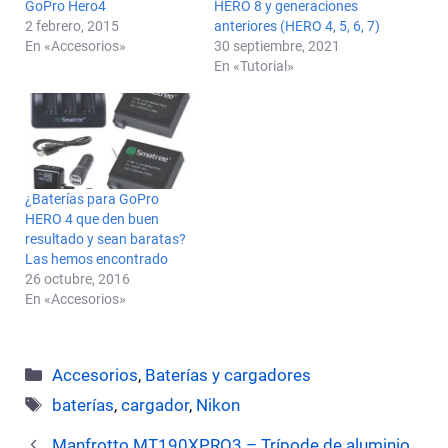
GoPro Hero4
HERO 8 y generaciones
2 febrero, 2015
anteriores (HERO 4, 5, 6, 7)
En «Accesorios»
30 septiembre, 2021
En «Tutorial»
¿Baterías para GoPro
HERO 4 que den buen
resultado y sean baratas?
Las hemos encontrado
26 octubre, 2016
En «Accesorios»
Categorías
Accesorios
,
Baterías y cargadores
Etiquetas
baterías
,
cargador
,
Nikon
Manfrotto MT190XPRO3 – Trípode de aluminio