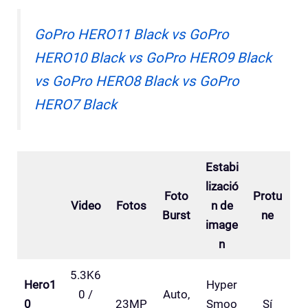
GoPro HERO11 Black vs GoPro
HERO10 Black vs GoPro HERO9 Black
vs GoPro HERO8 Black vs GoPro
HERO7 Black
Estabi
lizació
Foto
Protu
Video
Fotos
n de
Burst
ne
image
n
5.3K6
Hero1
Hyper
0 /
Auto,
0
23MP
Smoo
Sí