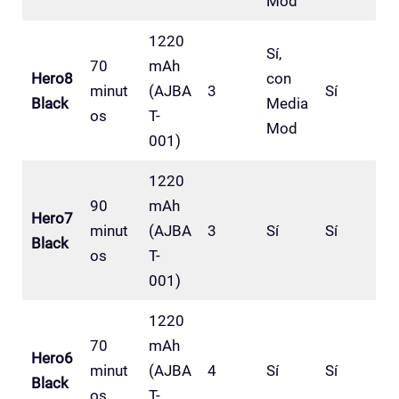
Mod
1220
Sí,
70
mAh
Hero8
con
minut
(AJBA
3
Sí
Black
Media
os
T-
Mod
001)
1220
90
mAh
Hero7
minut
(AJBA
3
Sí
Sí
Black
os
T-
001)
1220
70
mAh
Hero6
minut
(AJBA
4
Sí
Sí
Black
os
T-