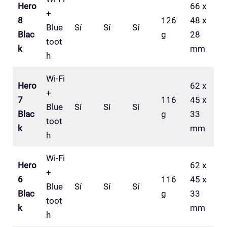
Hero
66 x
+
8
126
48 x
Blue
Sí
Sí
Sí
Blac
g
28
toot
k
mm
h
Wi-Fi
Hero
62 x
+
7
116
45 x
Blue
Sí
Sí
Sí
Blac
g
33
toot
k
mm
h
Wi-Fi
Hero
62 x
+
6
116
45 x
Blue
Sí
Sí
Sí
Blac
g
33
toot
k
mm
h