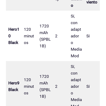
viento
o
Sí,
con
1720
Hero1
120
adapt
mAh
0
minut
2
ador
Sí
(SPBL
Black
os
o
1B)
Media
Mod
Sí,
con
1720
120
adapt
Hero9
mAh
minut
2
ador
Sí
Black
(SPBL
os
o
1B)
Media