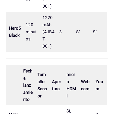
001)
1220
120
mAh
Hero5
minut
(AJBA
3
Sí
Sí
Black
os
T-
001)
Fech
Tam
micr
a
año
Aper
o
Web
Zoo
lanz
Sens
tura
HDM
cam
m
amie
or
I
nto
Sí,