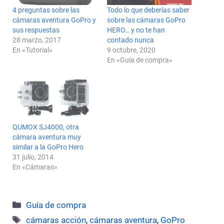
4 preguntas sobre las
Todo lo que deberías saber
cámaras aventura GoPro y
sobre las cámaras GoPro
sus respuestas
HERO… y no te han
28 marzo, 2017
contado nunca
En «Tutorial»
9 octubre, 2020
En «Guía de compra»
QUMOX SJ4000, otra
cámara aventura muy
similar a la GoPro Hero
31 julio, 2014
En «Cámaras»
Categorías
Guía de compra
Etiquetas
cámaras acción
,
cámaras aventura
,
GoPro