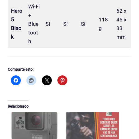
Wi-Fi
Hero
62 x
+
5
118
45 x
Blue
Sí
Sí
Sí
Blac
g
33
toot
k
mm
h
Comparte esto:
Relacionado