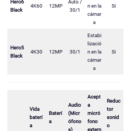
Hero6
Auto /
4K60
12MP
n en la
Sí
Black
30/1
cámar
a
Estabi
lizació
Hero5
4K30
12MP
30/1
n en la
Sí
Black
cámar
a
Acept
Reduc
Audio
a
Vida
tor
Baterí
(Micr
micró
baterí
sonid
a
ófono
fono
a
o
s)
extern