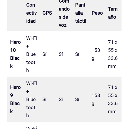
Com
Con
Pant
ando
Tam
ectiv
GPS
alla
Peso
s de
año
idad
táctil
voz
Wi-Fi
Hero
71 x
+
10
153
55 x
Blue
Sí
Sí
Sí
Blac
g
33.6
toot
k
mm
h
Wi-Fi
Hero
71 x
+
9
158
55 x
Blue
Sí
Sí
Sí
Blac
g
33.6
toot
k
mm
h
Wi-Fi