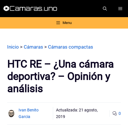
Saltar
ME
al
contenido
Menu
Inicio
>
Cámaras
>
Cámaras compactas
HTC RE – ¿Una cámara
deportiva? – Opinión y
análisis
Ivan Benito
Actualizada:
21 agosto,
0
Garcia
2019