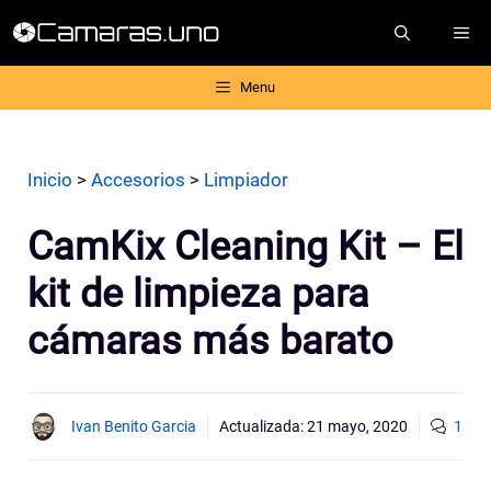
Saltar
ME
al
contenido
Menu
Inicio
>
Accesorios
>
Limpiador
CamKix Cleaning Kit – El
kit de limpieza para
cámaras más barato
Ivan Benito Garcia
Actualizada:
21 mayo, 2020
1