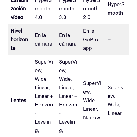
HyperS
zación
mooth
mooth
mooth
mooth
vídeo
4.0
3.0
2.0
Nivel
En la
En la
En la
horizon
GoPro
–
cámara
cámara
te
app
SuperVi
SuperVi
ew,
ew,
Wide,
Wide,
SuperVi
Linear,
Linear,
Supervi
ew,
Linear +
Linear +
ew,
Lentes
Wide,
Horizon
Horizon
Wide,
Linear,
-
-
Linear
Narrow
Levelin
Levelin
g,
g,