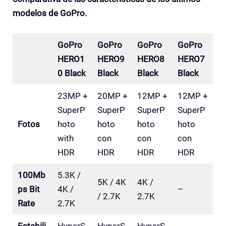
modelos de GoPro.
GoPro
GoPro
GoPro
GoPro
HERO1
HERO9
HERO8
HERO7
0 Black
Black
Black
Black
23MP +
20MP +
12MP +
12MP +
SuperP
SuperP
SuperP
SuperP
Fotos
hoto
hoto
hoto
hoto
with
con
con
con
HDR
HDR
HDR
HDR
100Mb
5.3K /
5K / 4K
4K /
ps Bit
4K /
–
/ 2.7K
2.7K
Rate
2.7K
Estabili
HyperS
HyperS
HyperS