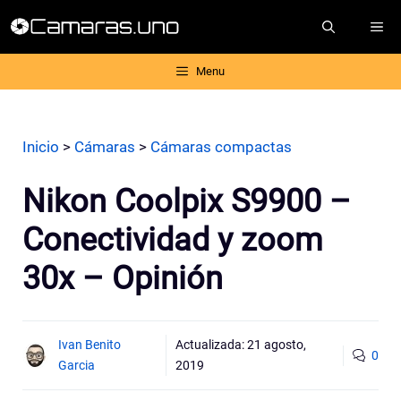
Saltar
ME
al
contenido
Menu
Inicio
>
Cámaras
>
Cámaras compactas
Nikon Coolpix S9900 –
Conectividad y zoom
30x – Opinión
Ivan Benito
Actualizada:
21 agosto,
0
Garcia
2019