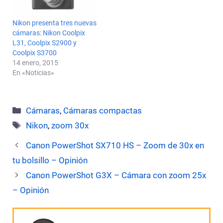
Nikon presenta tres nuevas
cámaras: Nikon Coolpix
L31, Coolpix S2900 y
Coolpix S3700
14 enero, 2015
En «Noticias»
Categorías
Cámaras
,
Cámaras compactas
Etiquetas
Nikon
,
zoom 30x
Canon PowerShot SX710 HS – Zoom de 30x en
tu bolsillo – Opinión
Canon PowerShot G3X – Cámara con zoom 25x
– Opinión