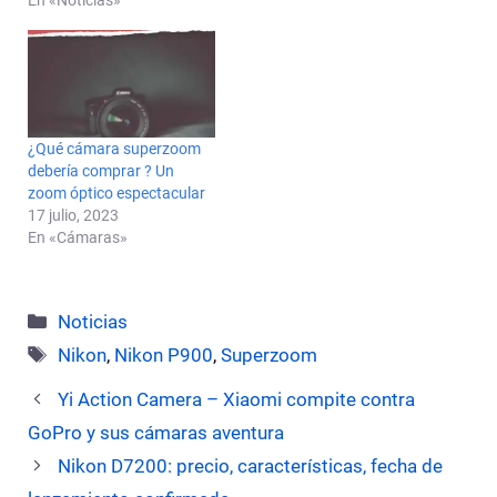
En «Noticias»
¿Qué cámara superzoom
debería comprar ? Un
zoom óptico espectacular
17 julio, 2023
En «Cámaras»
Categorías
Noticias
Etiquetas
Nikon
,
Nikon P900
,
Superzoom
Yi Action Camera – Xiaomi compite contra
GoPro y sus cámaras aventura
Nikon D7200: precio, características, fecha de