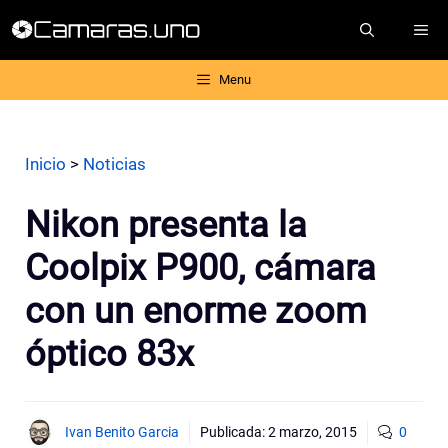
Saltar
ME
al
contenido
Menu
Inicio
>
Noticias
Nikon presenta la
Coolpix P900, cámara
con un enorme zoom
óptico 83x
Ivan Benito Garcia
Publicada:
2 marzo, 2015
0