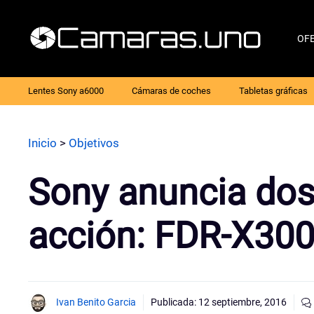
Saltar
al
OF
contenido
Lentes Sony a6000
Cámaras de coches
Tabletas gráficas
Inicio
>
Objetivos
Sony anuncia do
acción: FDR-X30
Ivan Benito Garcia
Publicada:
12 septiembre, 2016