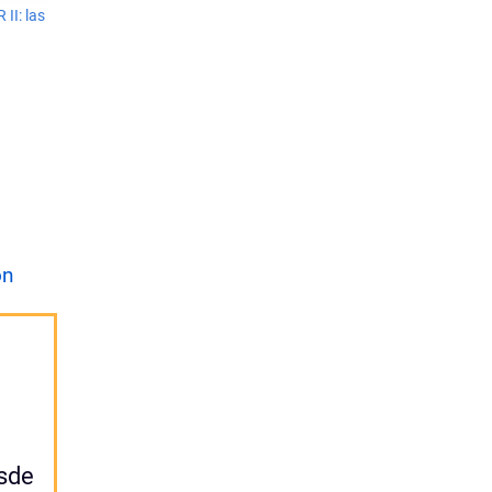
II: las
on
esde