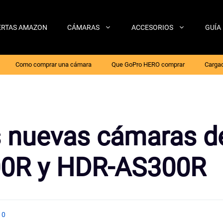
ERTAS AMAZON
CÁMARAS
ACCESORIOS
GUÍA
Como comprar una cámara
Que GoPro HERO comprar
Cargad
s nuevas cámaras d
00R y HDR-AS300R
0