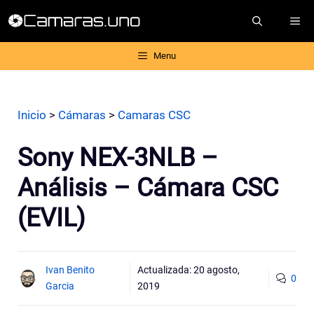
Saltar
ME
al
contenido
Menu
Inicio
>
Cámaras
>
Camaras CSC
Sony NEX-3NLB –
Análisis – Cámara CSC
(EVIL)
Ivan Benito
Actualizada:
20 agosto,
0
Garcia
2019