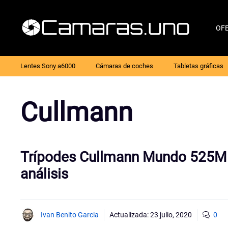
Saltar
al
OF
contenido
Lentes Sony a6000
Cámaras de coches
Tabletas gráficas
Cullmann
Trípodes Cullmann Mundo 525M 
análisis
Ivan Benito Garcia
Actualizada:
23 julio, 2020
0