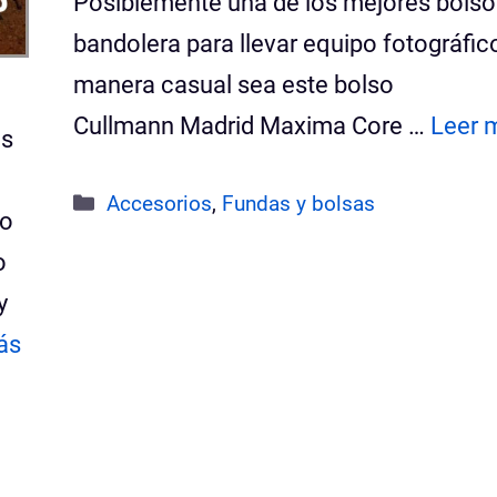
Posiblemente una de los mejores bolso
bandolera para llevar equipo fotográfic
manera casual sea este bolso
Cullmann Madrid Maxima Core …
Leer 
es
Categorías
Accesorios
,
Fundas y bolsas
do
o
y
ás