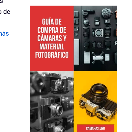
s
o de
más