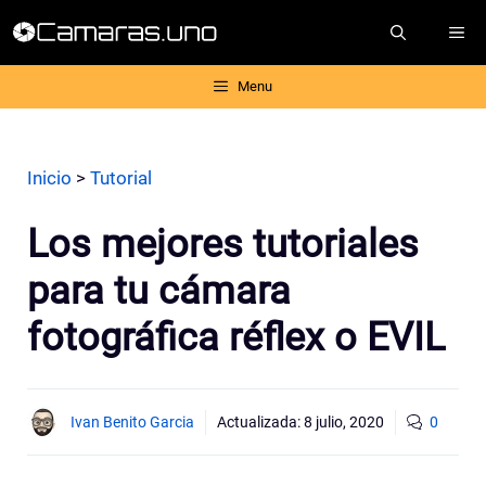
Saltar
ME
al
contenido
Menu
Inicio
>
Tutorial
Los mejores tutoriales
para tu cámara
fotográfica réflex o EVIL
Ivan Benito Garcia
Actualizada:
8 julio, 2020
0